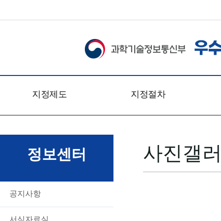
지정제도
지정절차
개요
신청접수
관련법령
심사일정
사진갤
문의처
심사절차
정보센터
찾아오시는 길
심사방법
심사기준
심사위원회
공지사항
서식자료실