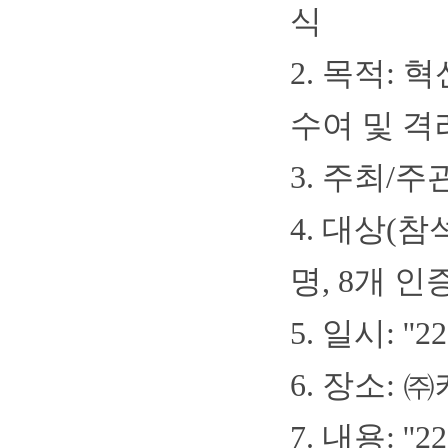
식
2. 목적:
수여 및 격
3. 주최
4. 대상(참
명, 8개 
5. 일시: ''22
6. 장소:
7. 내용: 