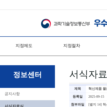
지정제도
지정절차
개요
신청접수
관련법령
심사일정
서식자
문의처
심사절차
정보센터
찾아오시는 길
심사방법
심사기준
제목
혁신제품 물
심사위원회
공지사항
등록일
2025-09-15
첨부파일
[별지 14]
서식자료실