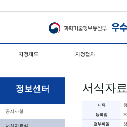
지정제도
지정절차
개요
신청접수
관련법령
심사일정
서식자
문의처
심사절차
정보센터
찾아오시는 길
심사방법
심사기준
제목
심사위원회
공지사항
등록일
2
첨부파일
청
서식자료실