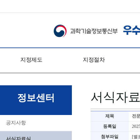
지정제도
지정절차
개요
신청접수
관련법령
심사일정
서식자
문의처
심사절차
정보센터
찾아오시는 길
심사방법
심사기준
제목
전문
심사위원회
공지사항
등록일
202
첨부파일
[별
서식자료실