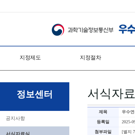
지정제도
지정절차
개요
신청접수
관련법령
심사일정
서식자
문의처
심사절차
정보센터
찾아오시는 길
심사방법
심사기준
제목
우수연
심사위원회
공지사항
등록일
2025-0
첨부파일
[별지 
서식자료실