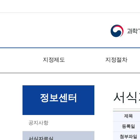
지정제도
지정절차
개요
신청접수
관련법령
심사일정
서식
문의처
심사절차
정보센터
찾아오시는 길
심사방법
심사기준
제목
심사위원회
공지사항
등록일
첨부파일
서식자료실