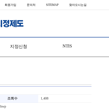
회원가입
문의처
SITEMAP
찾아오시는길
NTIS
지정신청
혁신제품 지정 신청
마이페이지
인증서재발급
영문인증서
물품추가등록
공공구매 매칭신청
조회수
1,408
hwp