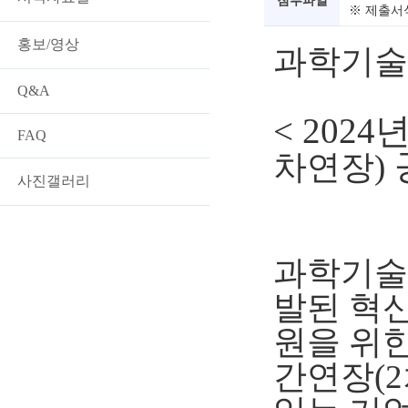
첨부파일
※ 제출서식
홍보/영상
과학기술
Q&A
< 2024
FAQ
차연장
)
사진갤러리
과학기술
발된 혁
원을 위
간연장
(2