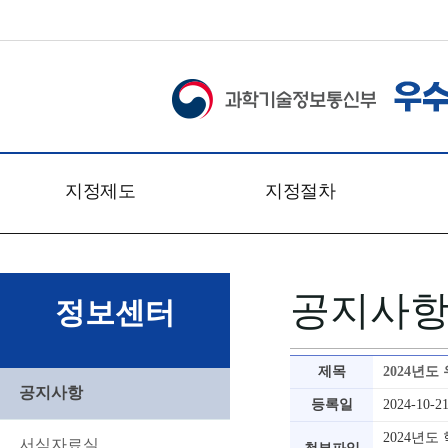
지정제도
지정절차
개요
신청접수
관련법령
심사일정
공지사
문의처
심사절차
정보센터
찾아오시는 길
심사방법
심사기준
제목
2024년
심사위원회
공지사항
등록일
2024-10-2
2024년도
서식자료실