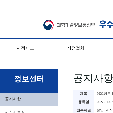
지정제도
지정절차
개요
신청접수
관련법령
심사일정
공지사
문의처
심사절차
정보센터
찾아오시는 길
심사방법
심사기준
제목
2022년
심사위원회
공지사항
등록일
2022-11-07
첨부파일
붙임. 20
서식자료실