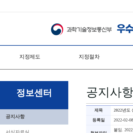
지정제도
지정절차
개요
신청접수
관련법령
심사일정
공지사
문의처
심사절차
정보센터
찾아오시는 길
심사방법
심사기준
제목
2022년
심사위원회
공지사항
등록일
2022-02-0
붙임. 20
서식자료실