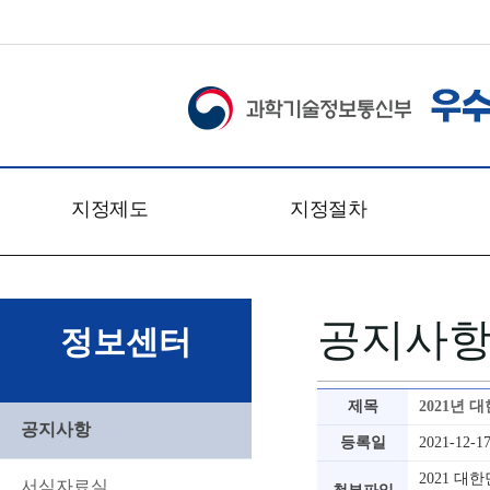
지정제도
지정절차
개요
신청접수
관련법령
심사일정
공지사
문의처
심사절차
정보센터
찾아오시는 길
심사방법
심사기준
제목
2021년
심사위원회
공지사항
등록일
2021-12-1
2021 대
서식자료실