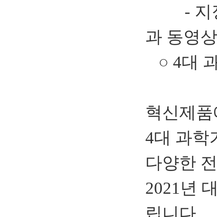
-
지
과 동영상
○
4대 
혁신제품에
4대 과학
다양한 전
2021년
립니다.